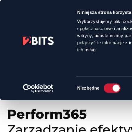
Niniejsza strona korzysta
Wykorzystujemy pliki cook
społecznościowe i analizo
witryny, udostępniamy pa
połączyć te informacje z 
HOME
OFERTA
PERFORM365 – ZARZĄDZANIE EFEKTYWNOŚCIĄ ZES
ich usług.
Wybór
Niezbędne
zgody
Perform365
Zarządzanie efekt