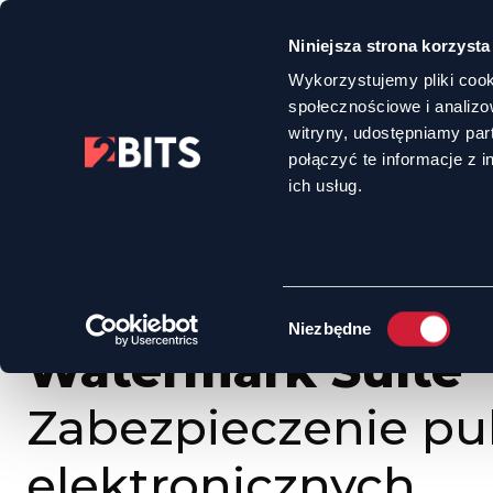
Niniejsza strona korzysta
Wykorzystujemy pliki cook
społecznościowe i analizo
witryny, udostępniamy pa
połączyć te informacje z 
HOME
OFERTA
WATERMARK SUITE - ZABEZPIECZENIE PUBLIKACJI 
ich usług.
Wybór
Niezbędne
zgody
Watermark Suite
Zabezpieczenie pub
elektronicznych