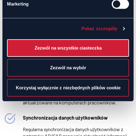
Marketing
Pokaż szczegóły
Wdrożenie nowego szablonu stopki
Zezwól na wszystkie ciasteczka
Administrator definiuje nowy szablon stopki e-
mailowej, który jest automatycznie wdrażany na
wszystkich stacjach roboczych w firmie.
Zezwól na wybór
Zarządzanie tapetami firmowymi
Korzystaj wyłącznie z niezbędnych plików cookie
Administrator wprowadza zmiany w tapetach
firmowych, które następnie są automatycznie
aktualizowane na komputerach pracowników.
Synchronizacja danych użytkowników
Regularna synchronizacja danych użytkowników z
systemów AD/SAP zapewnia aktualność informacji