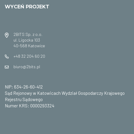
WYCEŃ PROJEKT
2BITS Sp. z o.o.
ul. Ligocka 103
40-568 Katowice
+48 32 204 60 20
biuro@2bits.pl
NIP: 634-26-60-412
Sąd Rejonowy w Katowicach Wydział Gospodarczy Krajowego
Rejestru Sądowego
Numer KRS: 0000293324