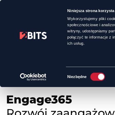
Niniejsza strona korzysta
Wykorzystujemy pliki cook
społecznościowe i analizo
witryny, udostępniamy pa
połączyć te informacje z 
HOME
OFERTA
ENGAGE365 - ROZWÓJ ZAANGAŻOWANIA ZESPOŁOW
ich usług.
Wybór
Niezbędne
zgody
Engage365
Rozwój zaangażow